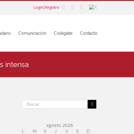
Login|Registro
dadano
Comunicación
Colégiate
Contacto
s intensa
agosto 2026
L
M
X
J
V
S
D