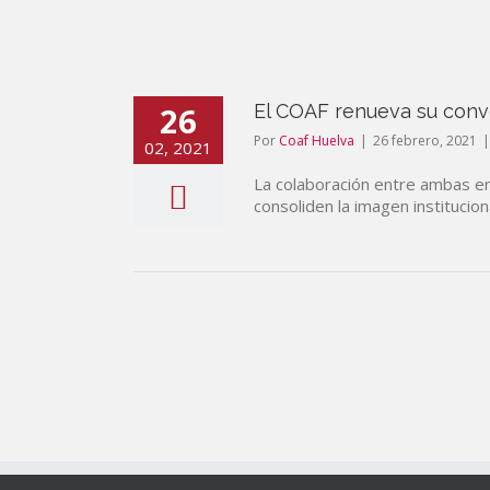
26
El COAF renueva su conve
Por
Coaf Huelva
|
26 febrero, 2021
|
02, 2021
La colaboración entre ambas en
consoliden la imagen institucion