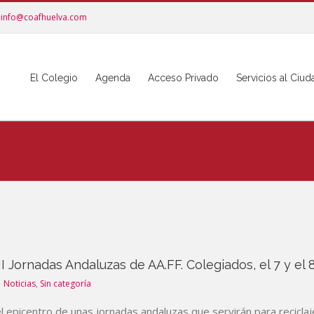
info@coafhuelva.com
El Colegio
Agenda
Acceso Privado
Servicios al Ciu
I Jornadas Andaluzas de AA.FF. Colegiados, el 7 y el
Noticias
,
Sin categoría
l epicentro de unas jornadas andaluzas que servirán para reciclaje