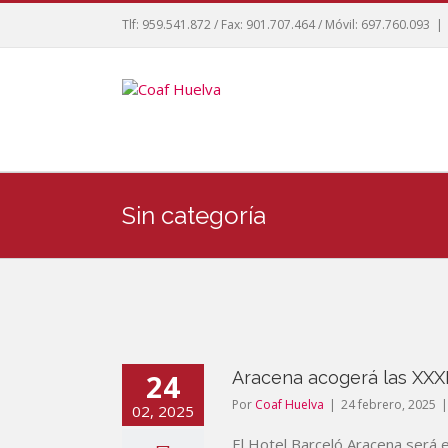
Tlf: 959.541.872 / Fax: 901.707.464 / Móvil: 697.760.093
|
Sin categoría
24
Aracena acogerá las XXXI
Por
Coaf Huelva
|
24 febrero, 2025
|
02, 2025
El Hotel Barceló Aracena será e