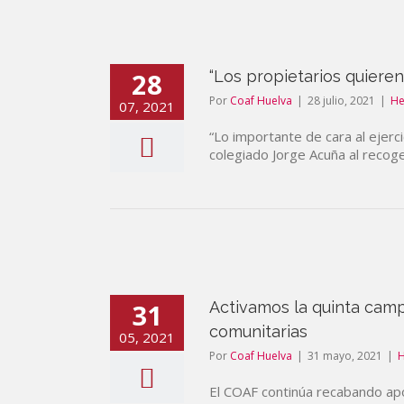
28
“Los propietarios quiere
Por
Coaf Huelva
|
28 julio, 2021
|
He
07, 2021
“Lo importante de cara al ejerc
colegiado Jorge Acuña al recoge
31
Activamos la quinta camp
comunitarias
05, 2021
Por
Coaf Huelva
|
31 mayo, 2021
|
El COAF continúa recabando apoy