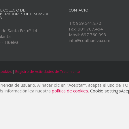
RE COLEGIO DE
CONTACTO
ISTRADORES DE FINCAS DE
A
Tlf: 959.541.872
Fax: 901.707.464
de Santa Fe, nº 14.
Móvil: 697.760.093
lanta.
info@coafhuelva.com
 - Huelva
 cookies
|
Registro de Actividades de Tratamiento
riencia de usuario. Al hacer clic en "Aceptar", acepta el uso de T
ás información lea nuestra
política de cookies.
Cookie settings
Ace