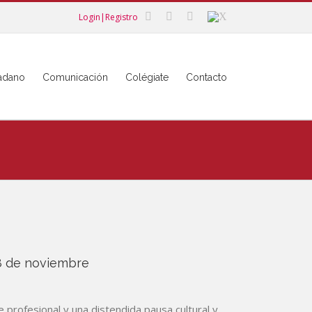
Login|Registro
dadano
Comunicación
Colégiate
Contacto
 8 de noviembre
 profesional y una distendida pausa cultural y