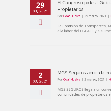
29
El Congreso pide al Gobi
Propietarios
03, 2021
Por
Coaf Huelva
|
29 marzo, 2021
|
La Comisión de Transportes, Mo
a la labor del CGCAFE y a su med
2
MGS Seguros acuerda con
Por
Coaf Huelva
|
2 marzo, 2021
|
H
03, 2021
MGS SEGUROS llega a un conveni
comunidades de propietarios a