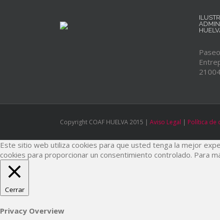
ILUST
ADMIN
HUELV
Paseo 
Entrep
21004
Copyright COAF HUELVA 2015 |
Aviso Legal
|
Política de
Este sitio web utiliza cookies para que usted tenga la mejor expe
cookies para proporcionar un consentimiento controlado. Para m
Cerrar
Privacy Overview