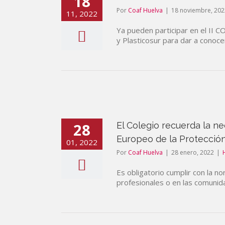
18
Por
Coaf Huelva
|
18 noviembre, 202
11, 2022
Ya pueden participar en el II
y Plasticosur para dar a conoce
28
El Colegio recuerda la 
Europeo de la Protecció
01, 2022
Por
Coaf Huelva
|
28 enero, 2022
|
Es obligatorio cumplir con la n
profesionales o en las comunid