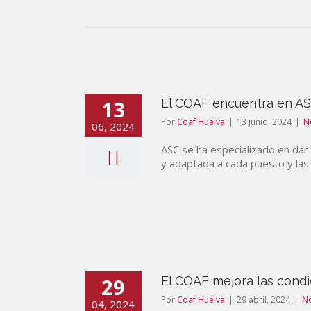
13
El COAF encuentra en ASC
Por
Coaf Huelva
|
13 junio, 2024
|
N
06, 2024
ASC se ha especializado en dar
y adaptada a cada puesto y la
29
El COAF mejora las condi
Por
Coaf Huelva
|
29 abril, 2024
|
No
04, 2024