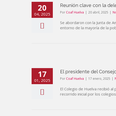
20
Reunión clave con la del
Por
Coaf Huelva
|
20 abril, 2025
|
No
04, 2025
Se abordaron con la Junta de An
entorno de la mayoría de la pobl
17
El presidente del Consej
Por
Coaf Huelva
|
17 enero, 2025
|
01, 2025
El Colegio de Huelva recibió al
recorrido inicial por los colegi