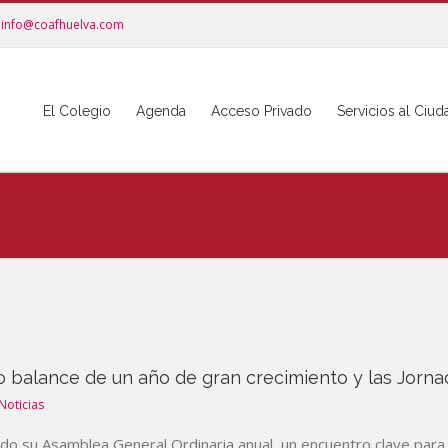
info@coafhuelva.com
El Colegio
Agenda
Acceso Privado
Servicios al Ciu
o balance de un año de gran crecimiento y las Jorn
Noticias
do su Asamblea General Ordinaria anual, un encuentro clave para h