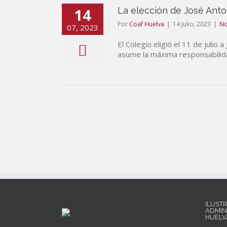
14
La elección de José Anto
Por
Coaf Huelva
|
14 julio, 2023
|
No
07, 2023
El Colegio eligió el 11 de juli
asume la máxima responsabilida
ILUST
ADMIN
HUELV