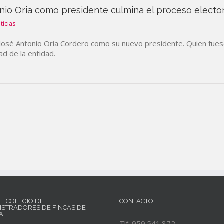
nio Oria como presidente culmina el proceso electo
ticias
o a José Antonio Oria Cordero como su nuevo presidente. Quien fues
d de la entidad.
RE COLEGIO DE
CONTACTO
ISTRADORES DE FINCAS DE
A
Tlf: 959.541.872