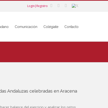
Login|Registro
dadano
Comunicación
Colégiate
Contacto
adas Andaluzas celebradas en Aracena
acer balance del ejercicio y analizar los retos