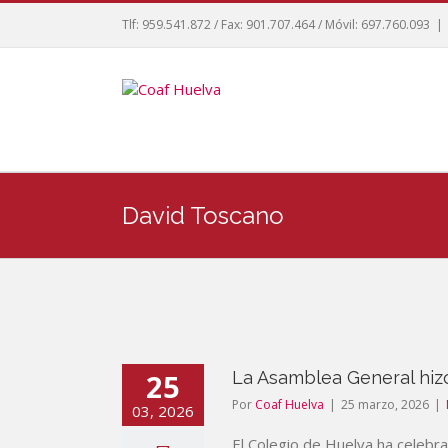
Tlf: 959.541.872 / Fax: 901.707.464 / Móvil: 697.760.093
|
David Toscano
25
La Asamblea General hiz
Por
Coaf Huelva
|
25 marzo, 2026
|
03, 2026
El Colegio de Huelva ha celebra