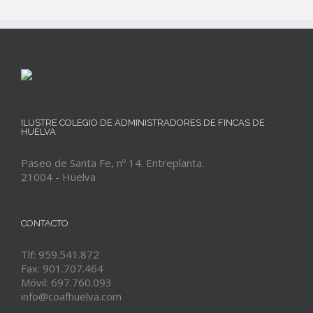
ILUSTRE COLEGIO DE ADMINISTRADORES DE FINCAS DE
HUELVA
Paseo de Santa Fe, nº 14. Entreplanta.
21004 - Huelva
CONTACTO
Tlf: 959.541.872
Fax: 901.707.464
Móvil: 697.760.093
info@coafhuelva.com