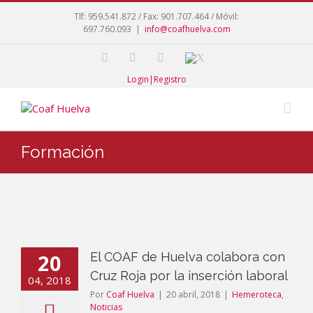
Tlf: 959.541.872 / Fax: 901.707.464 / Móvil:
697.760.093
|
info@coafhuelva.com
Login|Registro
Formación
20
El COAF de Huelva colabora con
Cruz Roja por la inserción laboral
04, 2018
Por
Coaf Huelva
|
20 abril, 2018
|
Hemeroteca
,
Noticias